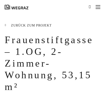
{{results.length}}
Treffer für Ihre Suche
ZURÜCK ZUM PROJEKT
nach '
{{searchstring}}
'
Frauenstiftgasse
ALLE ERGEBNISSE ({{RESULTS.LENGTH}})
{{FILTER}} ({{FILTERS[FILTER]}})
– 1.OG, 2-
Zimmer-
title
tag
Wohnung, 53,15
excerpt
m²
MEHR ERFAHREN