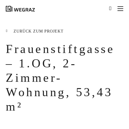
{{results.length}}
Treffer für Ihre Suche
ZURÜCK ZUM PROJEKT
nach '
{{searchstring}}
'
Frauenstiftgasse
ALLE ERGEBNISSE ({{RESULTS.LENGTH}})
{{FILTER}} ({{FILTERS[FILTER]}})
– 1.OG, 2-
Zimmer-
title
tag
Wohnung, 53,43
excerpt
m²
MEHR ERFAHREN