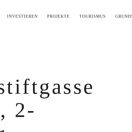
INVESTIEREN
PROJEKTE
TOURISMUS
GRUND
 für Ihre Suche nach '
{{searchst
tiftgasse
tag
, 2-
MEHR ERFAHREN