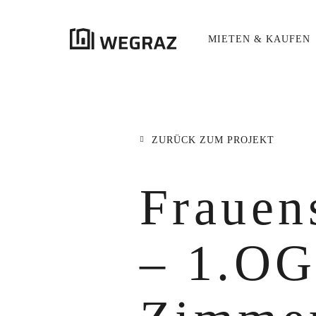
MIETEN & KAUFEN
{{results.length}}
Treffer
ZURÜCK ZUM PROJEKT
ALLE ERGEBNISSE
({{RESULTS.LENGTH}})
title
Frauens
{{FILTER}}
({{FILTERS[FILTER]}})
excerpt
– 1.OG