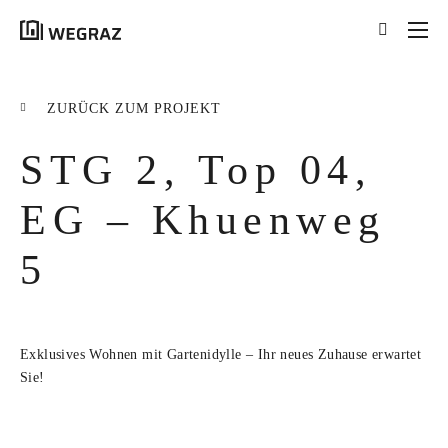
{{results.length}}
Treffer für Ihre Suche
ZURÜCK ZUM PROJEKT
nach '
{{searchstring}}
'
STG 2, Top 04,
ALLE ERGEBNISSE ({{RESULTS.LENGTH}})
{{FILTER}} ({{FILTERS[FILTER]}})
EG – Khuenweg
5
title
tag
excerpt
Exklusives Wohnen mit Gartenidylle – Ihr neues Zuhause erwartet
MEHR ERFAHREN
Sie!