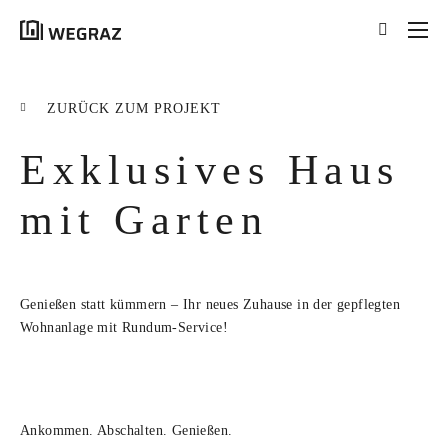
{{results.length}}
Treffer für Ihre Suche
ZURÜCK ZUM PROJEKT
nach '
{{searchstring}}
'
Exklusives Haus
ALLE ERGEBNISSE ({{RESULTS.LENGTH}})
{{FILTER}} ({{FILTERS[FILTER]}})
mit Garten
title
tag
Genießen statt kümmern – Ihr neues Zuhause in der gepflegten
excerpt
Wohnanlage mit Rundum-Service!
MEHR ERFAHREN
Ankommen. Abschalten. Genießen.