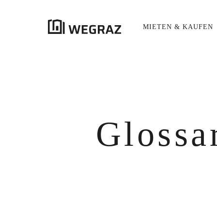
MIETEN & KAUFEN
{{results.length}}
Treffer
ALLE ERGEBNISSE
Glossa
({{RESULTS.LENGTH}})
title
{{FILTER}}
({{FILTERS[FILTER]}})
excerpt