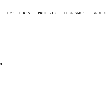
INVESTIEREN
PROJEKTE
TOURISMUS
GRUND
 für Ihre Suche nach '
{{searchst
r
tag
MEHR ERFAHREN