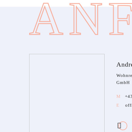
AN
Andre
Wohnre
GmbH
+4
of