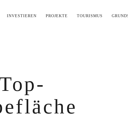
INVESTIEREN
PROJEKTE
TOURISMUS
GRUND
 für Ihre Suche nach '
{{searchst
 Top-
tag
efläche
MEHR ERFAHREN