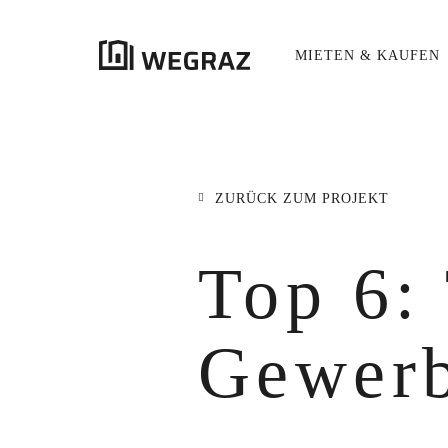
MIETEN & KAUFEN
{{results.length}}
Treffer
ZURÜCK ZUM PROJEKT
ALLE ERGEBNISSE
({{RESULTS.LENGTH}})
title
Top 6:
{{FILTER}}
({{FILTERS[FILTER]}})
excerpt
Gewerb