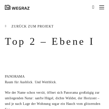
{{results.length}}
Treffer für Ihre Suche
ZURÜCK ZUM PROJEKT
nach '
{{searchstring}}
'
Top 2 – Ebene I
ALLE ERGEBNISSE ({{RESULTS.LENGTH}})
{{FILTER}} ({{FILTERS[FILTER]}})
title
tag
PANORAMA
excerpt
Raum für Ausblick. Und Weitblick.
MEHR ERFAHREN
Wie der Name schon verrät, öffnet sich Panorama großzügig zur
umliegenden Natur: sanfte Hügel, dichte Wälder, der Horizont –
und je nach Lage der Wohnung sogar ein Hauch vom glitzernden