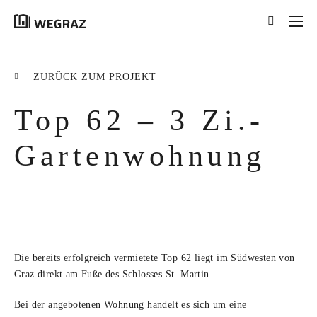
{{results.length}}
Treffer für Ihre Suche
ZURÜCK ZUM PROJEKT
nach '
{{searchstring}}
'
Top 62 – 3 Zi.-
ALLE ERGEBNISSE ({{RESULTS.LENGTH}})
{{FILTER}} ({{FILTERS[FILTER]}})
Gartenwohnung
title
tag
excerpt
Die bereits erfolgreich vermietete Top 62 liegt im Südwesten von
MEHR ERFAHREN
Graz direkt am Fuße des Schlosses St. Martin.
Bei der angebotenen Wohnung handelt es sich um eine