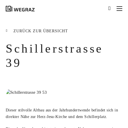
{{results.length}}
Treffer für Ihre Suche
ZURÜCK ZUR ÜBERSICHT
nach '
{{searchstring}}
'
Schillerstrasse
ALLE ERGEBNISSE ({{RESULTS.LENGTH}})
{{FILTER}} ({{FILTERS[FILTER]}})
39
title
tag
excerpt
MEHR ERFAHREN
Dieser stilvolle Altbau aus der Jahrhundertwende befindet sich in
direkter Nähe zur Herz-Jesu-Kirche und dem Schillerplatz.