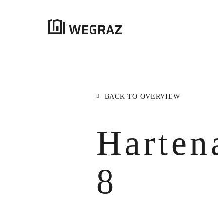
{{results.length}}
Results
BACK TO OVERVIEW
ALL RESULTS
({{RESULTS.LENGTH}})
title
Harten
{{FILTER}}
({{FILTERS[FILTER]}})
excerpt
8