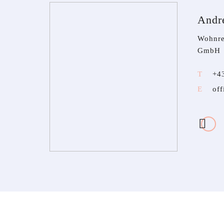
Andre
Wohnre
GmbH
+4
of