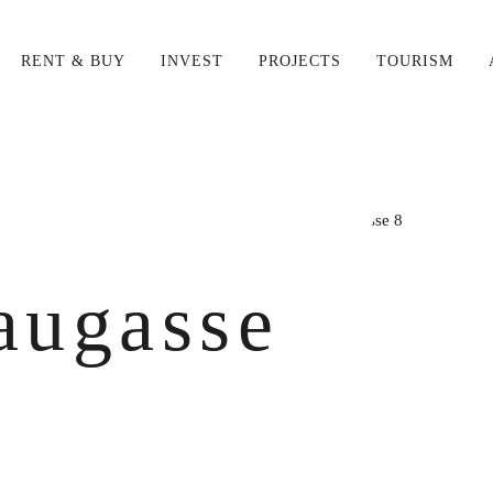
RENT & BUY
INVEST
PROJECTS
TOURISM
 for your search for '
{{searchst
au­gasse
tag
LEARN MORE