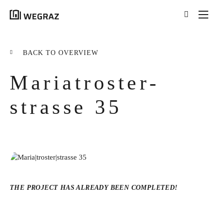
{{results.length}}
Results for your search
BACK TO OVERVIEW
for '
{{searchstring}}
'
Maria­troster­
ALL RESULTS ({{RESULTS.LENGTH}})
{{FILTER}} ({{FILTERS[FILTER]}})
strasse 35
title
tag
excerpt
LEARN MORE
THE PROJECT HAS ALREADY BEEN COMPLETED!