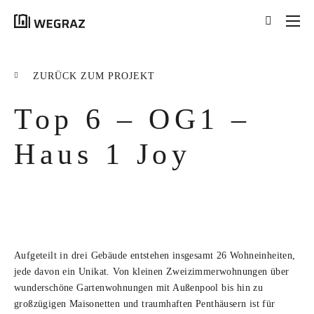
{{results.length}}
Treffer für Ihre Suche
ZURÜCK ZUM PROJEKT
nach '
{{searchstring}}
'
Top 6 – OG1 –
ALLE ERGEBNISSE ({{RESULTS.LENGTH}})
{{FILTER}} ({{FILTERS[FILTER]}})
Haus 1 Joy
title
tag
excerpt
Aufgeteilt in drei Gebäude entstehen insgesamt 26 Wohneinheiten,
MEHR ERFAHREN
jede davon ein Unikat. Von kleinen Zweizimmerwohnungen über
wunderschöne Gartenwohnungen mit Außenpool bis hin zu
großzügigen Maisonetten und traumhaften Penthäusern ist für